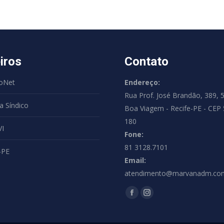
iros
Contato
coNet
Endereço:
Rua Prof. José Brandão, 389, 5
a Síndico
Boa Viagem - Recife-PE - CEP
180
I
Fone:
81 3128.7101
-PE
Email:
atendimento@marvanadm.com
Encontre-nos em:
Facebook
Instagram
page
page