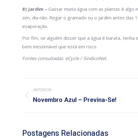
8) Jardim –
Gastar muita água com as plantas é algo mu
sim, dia não. Regar o gramado ou o jardim antes das 
evaporação.
Por fim, se alguém disser que a água é barata, tenha
bem inestimável que está em risco.
Fontes consultadas: eCycle / SindicoNet.
Navegação
ANTERIOR
de
Post
Novembro Azul – Previna-Se!
anterior:
post:
Postagens Relacionadas