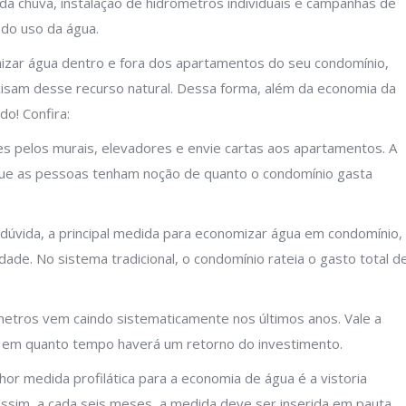
a chuva, instalação de hidrômetros individuais e campanhas de
 do uso da água.
izar água dentro e fora dos apartamentos do seu condomínio,
cisam desse recurso natural. Dessa forma, além da economia da
o! Confira:
es pelos murais, elevadores e envie cartas aos apartamentos. A
o que as pessoas tenham noção de quanto o condomínio gasta
dúvida, a principal medida para economizar água em condomínio,
e. No sistema tradicional, o condomínio rateia o gasto total d
ômetros vem caindo sistematicamente nos últimos anos. Vale a
ar em quanto tempo haverá um retorno do investimento.
hor medida profilática para a economia de água é a vistoria
. Assim, a cada seis meses, a medida deve ser inserida em pauta