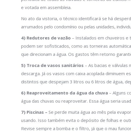
e votada em assembleia.
No ato da vistoria, o técnico identificará se há desp
arrumados pelo condomínio ou pelas unidades, individ
4) Redutores de vazão
– Instalados em chuveiros e
podem ser sofisticados, como as torneiras automática
que direcionam a água. Os gastos têm retorno garant
5) Troca de vasos sanitários
– As bacias e válvulas 
descarga. Já os vasos com caixa acoplada diminuem ess
distintos que despejam 3 litros ou 6 litros de água,
6) Reaproveitamento da água da chuva
– Alguns c
água das chuvas ou reaproveitar. Essa água seria usa
7) Piscinas –
Se perde muita água ao mês pela evapor
usando. Isso também evita o depósito de folhas e out
Revise sempre a bomba e o filtro, já que o mau func