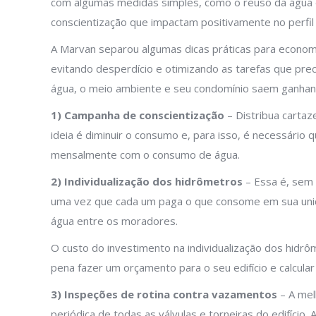
com algumas medidas simples, como o reuso da água d
conscientização que impactam positivamente no perfil
A Marvan separou algumas dicas práticas para econom
evitando desperdício e otimizando as tarefas que pre
água, o meio ambiente e seu condomínio saem ganhand
1)
Campanha de conscientização
– Distribua cartaz
ideia é diminuir o consumo e, para isso, é necessári
mensalmente com o consumo de água.
2) Individualização dos hidrômetros
– Essa é, sem 
uma vez que cada um paga o que consome em sua unidad
água entre os moradores.
O custo do investimento na individualização dos hidr
pena fazer um orçamento para o seu edifício e calcul
3) Inspeções de rotina contra vazamentos
– A mel
periódica de todas as válvulas e torneiras do edifício