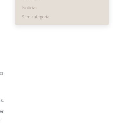
Noticias
Sem categoria
es
s.
er
.