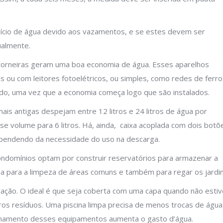
erdício de água devido aos vazamentos, e se estes devem ser
ualmente.
 torneiras geram uma boa economia de água. Esses aparelhos
s ou com leitores fotoelétricos, ou simples, como redes de ferro
ido, uma vez que a economia começa logo que são instalados.
mais antigas despejam entre 12 litros e 24 litros de água por
e volume para 6 litros. Há, ainda, caixa acoplada com dois botõ
 dependendo da necessidade do uso na descarga.
ondomínios optam por construir reservatórios para armazenar a
da para a limpeza de áreas comuns e também para regar os jardin
ação. O ideal é que seja coberta com uma capa quando não estiv
ros resíduos. Uma piscina limpa precisa de menos trocas de água
ionamento desses equipamentos aumenta o gasto d’água.