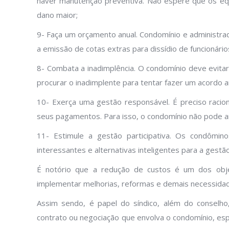
haver manutenção preventiva. Não espere que os equ
dano maior;
9- Faça um orçamento anual. Condomínio e administrad
a emissão de cotas extras para dissídio de funcionári
8- Combata a inadimplência. O condomínio deve evita
procurar o inadimplente para tentar fazer um acordo 
10- Exerça uma gestão responsável. É preciso racion
seus pagamentos. Para isso, o condomínio não pode 
11- Estimule a gestão participativa. Os condômin
interessantes e alternativas inteligentes para a gest
É notório que a redução de custos é um dos objet
implementar melhorias, reformas e demais necessidad
Assim sendo, é papel do síndico, além do consel
contrato ou negociação que envolva o condomínio, es