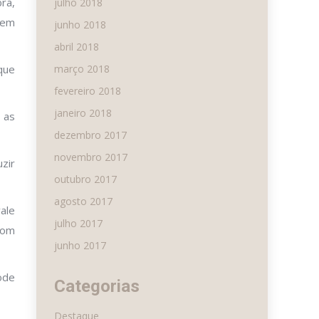
ra,
julho 2018
 em
junho 2018
abril 2018
que
março 2018
fevereiro 2018
janeiro 2018
 as
dezembro 2017
novembro 2017
zir
outubro 2017
agosto 2017
ale
julho 2017
 com
junho 2017
ode
Categorias
Destaque