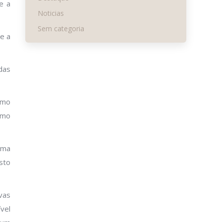
e a
Noticias
Sem categoria
e a
das
omo
omo
uma
sto
vas
vel