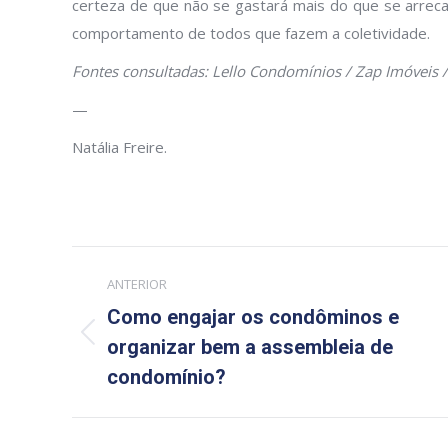
certeza de que não se gastará mais do que se arrec
comportamento de todos que fazem a coletividade.
Fontes consultadas: Lello Condomínios / Zap Imóveis /
—
Natália Freire.
Navegação
ANTERIOR
de
Como engajar os condôminos e
Post
post:
organizar bem a assembleia de
anterior:
condomínio?