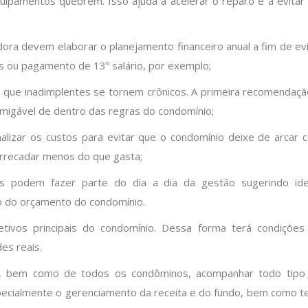
ipamentos quebrem. Isso ajuda a acelerar o reparo e a evitar
ora devem elaborar o planejamento financeiro anual a fim de evi
os ou pagamento de 13º salário, por exemplo;
r que inadimplentes se tornem crônicos. A primeira recomendaçã
amigável de dentro das regras do condomínio;
alizar os custos para evitar que o condomínio deixe de arcar 
arrecadar menos do que gasta;
os podem fazer parte do dia a dia da gestão sugerindo ide
ão do orçamento do condomínio.
ivos principais do condomínio. Dessa forma terá condições
es reais.
ho, bem como de todos os condôminos, acompanhar todo tipo
pecialmente o gerenciamento da receita e do fundo, bem como te