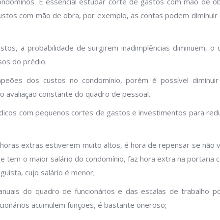
condôminos. É essencial estudar corte de gastos com mão de ob
custos com mão de obra, por exemplo, as contas podem diminuir
tos, a probabilidade de surgirem inadimplências diminuem, o 
sos do prédio.
eões dos custos no condomínio, porém é possível diminuir
 avaliação constante do quadro de pessoal.
ndicos com pequenos cortes de gastos e investimentos para redu
 horas extras estiverem muito altos, é hora de repensar se não v
ue tem o maior salário do condomínio, faz hora extra na portaria
guista, cujo salário é menor;
 anuais do quadro de funcionários e das escalas de trabalho p
cionários acumulem funções, é bastante oneroso;