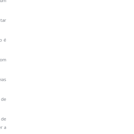
 um
tar
o é
com
ias
 de
 de
r a