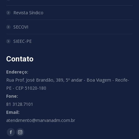
Revista Síndico
SECOVI
SIEEC-PE
Contato
Endereço:
Rua Prof. José Brandão, 389, 5º andar - Boa Viagem - Recife-
PE - CEP 51020-180
Fone:
81 3128.7101
Email:
atendimento@marvanadm.com.br
Encontre-nos em:
Facebook
Instagram